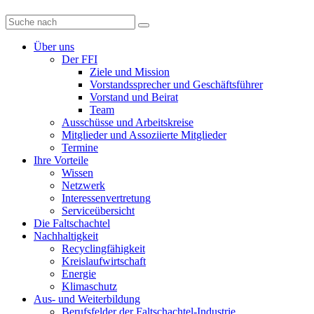
Diese
Website
durchsuchen
Über uns
Der FFI
Ziele und Mission
Vorstandssprecher und Geschäftsführer
Vorstand und Beirat
Team
Ausschüsse und Arbeitskreise
Mitglieder und Assoziierte Mitglieder
Termine
Ihre Vorteile
Wissen
Netzwerk
Interessenvertretung
Serviceübersicht
Die Faltschachtel
Nachhaltigkeit
Recyclingfähigkeit
Kreislaufwirtschaft
Energie
Klimaschutz
Aus- und Weiterbildung
Berufsfelder der Faltschachtel-Industrie