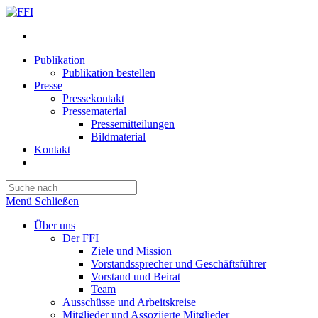
Publikation
Publikation bestellen
Presse
Pressekontakt
Pressematerial
Pressemitteilungen
Bildmaterial
Kontakt
Website-
Suche
Press
umschalten
Escape
Menü
Schließen
to
close
Über uns
the
Der FFI
search
Ziele und Mission
panel.
Vorstandssprecher und Geschäftsführer
Vorstand und Beirat
Team
Ausschüsse und Arbeitskreise
Mitglieder und Assoziierte Mitglieder