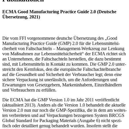
ECMA Good Manufacturing Practice Guide 2.0 (Deutsche
Übersetzung, 2021)
Die vom FFI vor­ge­nom­me­ne deut­sche Über­set­zung des „Good
Manu­fac­tu­ring Prac­ti­ce Gui­de (GMP) 2.0 für die Lebens­mit­tel­si­
cher­heit von Falt­schach­teln – Manage­ment-Werk­zeug zur Len­kung
von Maß­nah­men zur Lebens­mit­tel­si­cher­heit“ der ECMA rich­tet sich
an Unter­neh­men, die Falt­schach­teln her­stel­len, die dazu bestimmt
sind, mit Lebens­mit­teln in Kon­takt zu kom­men. Die GMP 2.0 unter­
streicht den Kern­fo­kus, den die euro­päi­sche Falt­schach­tel­bran­che
auf die Gesund­heit und Sicher­heit der Ver­brau­cher legt; denn eine
siche­re Ver­pa­ckung ist uner­läss­lich, um die Anfor­de­run­gen und
Erwar­tun­gen von Gesetz­ge­bern, Mar­ken­in­ha­bern, Ein­zel­händ­lern
und Ver­brau­chern zu erfüllen.
Die ECMA hat die GMP Ver­si­on 1.0 im Jahr 2011 ver­öf­fent­licht
(aktua­li­siert 2013). Anders als die Ver­si­on 1.0 behan­delt die aktu­el­le
Ver­si­on 2.0 nun nur noch die GMP-Spe­zi­fi­ka, die in dem am wei­tes­
ten ver­brei­te­ten und auf Ver­pa­ckun­gen bezo­ge­nen Sys­tem BRCGS
Glo­bal Stan­dard for Pack­a­ging Mate­ri­als (Aus­ga­be 6) nicht spe­zi­
fisch oder detail­liert genug behan­delt wur­den. Inso­fern stellt die