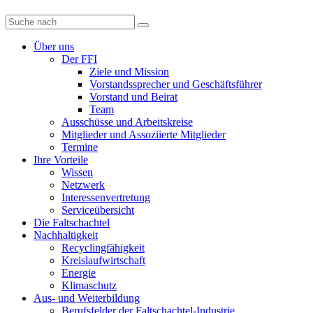
Diese
Website
durchsuchen
Über uns
Der FFI
Ziele und Mission
Vorstandssprecher und Geschäftsführer
Vorstand und Beirat
Team
Ausschüsse und Arbeitskreise
Mitglieder und Assoziierte Mitglieder
Termine
Ihre Vorteile
Wissen
Netzwerk
Interessenvertretung
Serviceübersicht
Die Faltschachtel
Nachhaltigkeit
Recyclingfähigkeit
Kreislaufwirtschaft
Energie
Klimaschutz
Aus- und Weiterbildung
Berufsfelder der Faltschachtel-Industrie