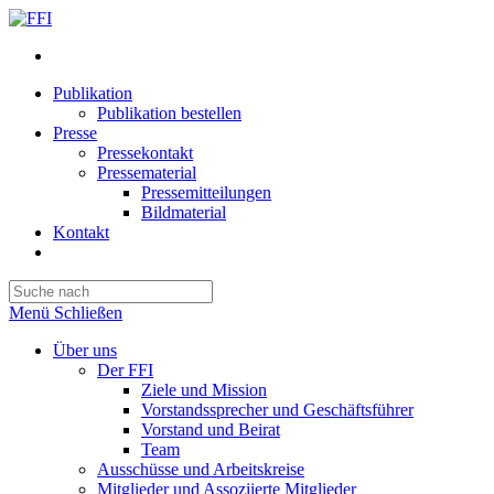
Publikation
Publikation bestellen
Presse
Pressekontakt
Pressematerial
Pressemitteilungen
Bildmaterial
Kontakt
Website-
Suche
Press
umschalten
Escape
Menü
Schließen
to
close
Über uns
the
Der FFI
search
Ziele und Mission
panel.
Vorstandssprecher und Geschäftsführer
Vorstand und Beirat
Team
Ausschüsse und Arbeitskreise
Mitglieder und Assoziierte Mitglieder