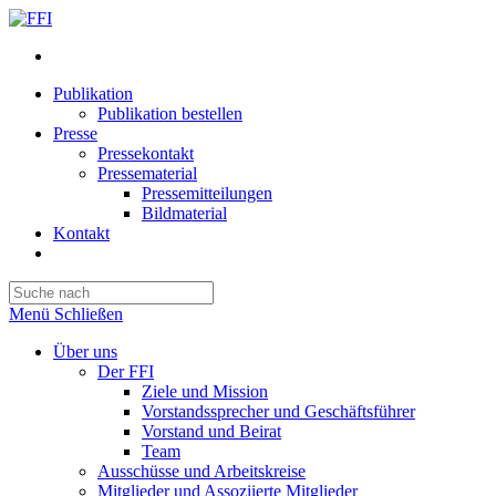
Publikation
Publikation bestellen
Presse
Pressekontakt
Pressematerial
Pressemitteilungen
Bildmaterial
Kontakt
Website-
Suche
Press
umschalten
Escape
Menü
Schließen
to
close
Über uns
the
Der FFI
search
Ziele und Mission
panel.
Vorstandssprecher und Geschäftsführer
Vorstand und Beirat
Team
Ausschüsse und Arbeitskreise
Mitglieder und Assoziierte Mitglieder