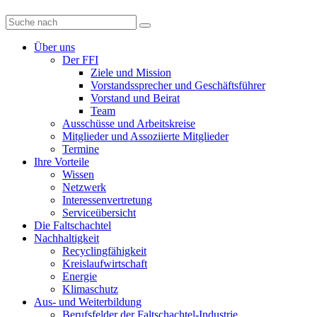
Diese
Website
durchsuchen
Über uns
Der FFI
Ziele und Mission
Vorstandssprecher und Geschäftsführer
Vorstand und Beirat
Team
Ausschüsse und Arbeitskreise
Mitglieder und Assoziierte Mitglieder
Termine
Ihre Vorteile
Wissen
Netzwerk
Interessenvertretung
Serviceübersicht
Die Faltschachtel
Nachhaltigkeit
Recyclingfähigkeit
Kreislaufwirtschaft
Energie
Klimaschutz
Aus- und Weiterbildung
Berufsfelder der Faltschachtel-Industrie