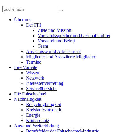
Diese
Website
durchsuchen
Über uns
Der FFI
Ziele und Mission
Vorstandssprecher und Geschäftsführer
Vorstand und Beirat
Team
Ausschüsse und Arbeitskreise
Mitglieder und Assoziierte Mitglieder
Termine
Ihre Vorteile
Wissen
Netzwerk
Interessenvertretung
Serviceübersicht
Die Faltschachtel
Nachhaltigkeit
Recyclingfähigkeit
Kreislaufwirtschaft
Energie
Klimaschutz
Aus- und Weiterbildung
Berufsfelder der Faltschachtel-Industrie