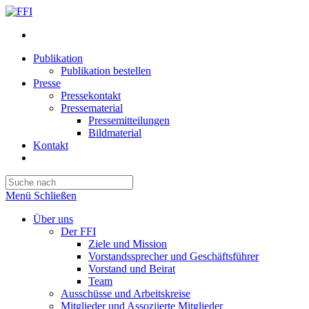
Publikation
Publikation bestellen
Presse
Pressekontakt
Pressematerial
Pressemitteilungen
Bildmaterial
Kontakt
Website-
Suche
Press
umschalten
Escape
Menü
Schließen
to
close
Über uns
the
Der FFI
search
Ziele und Mission
panel.
Vorstandssprecher und Geschäftsführer
Vorstand und Beirat
Team
Ausschüsse und Arbeitskreise
Mitglieder und Assoziierte Mitglieder