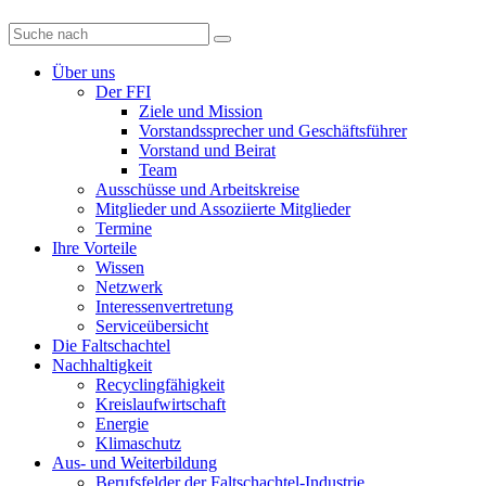
Diese
Website
durchsuchen
Über uns
Der FFI
Ziele und Mission
Vorstandssprecher und Geschäftsführer
Vorstand und Beirat
Team
Ausschüsse und Arbeitskreise
Mitglieder und Assoziierte Mitglieder
Termine
Ihre Vorteile
Wissen
Netzwerk
Interessenvertretung
Serviceübersicht
Die Faltschachtel
Nachhaltigkeit
Recyclingfähigkeit
Kreislaufwirtschaft
Energie
Klimaschutz
Aus- und Weiterbildung
Berufsfelder der Faltschachtel-Industrie