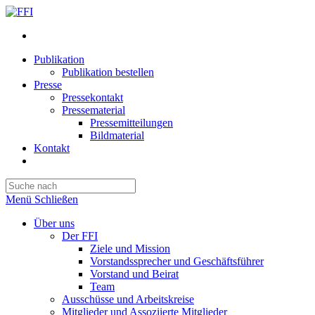
Publikation
Publikation bestellen
Presse
Pressekontakt
Pressematerial
Pressemitteilungen
Bildmaterial
Kontakt
Website-
Suche
Press
umschalten
Escape
Menü
Schließen
to
close
Über uns
the
Der FFI
search
Ziele und Mission
panel.
Vorstandssprecher und Geschäftsführer
Vorstand und Beirat
Team
Ausschüsse und Arbeitskreise
Mitglieder und Assoziierte Mitglieder