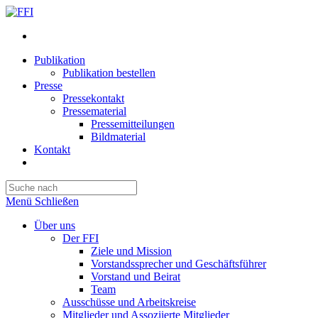
Publikation
Publikation bestellen
Presse
Pressekontakt
Pressematerial
Pressemitteilungen
Bildmaterial
Kontakt
Website-
Suche
Press
umschalten
Escape
Menü
Schließen
to
close
Über uns
the
Der FFI
search
Ziele und Mission
panel.
Vorstandssprecher und Geschäftsführer
Vorstand und Beirat
Team
Ausschüsse und Arbeitskreise
Mitglieder und Assoziierte Mitglieder