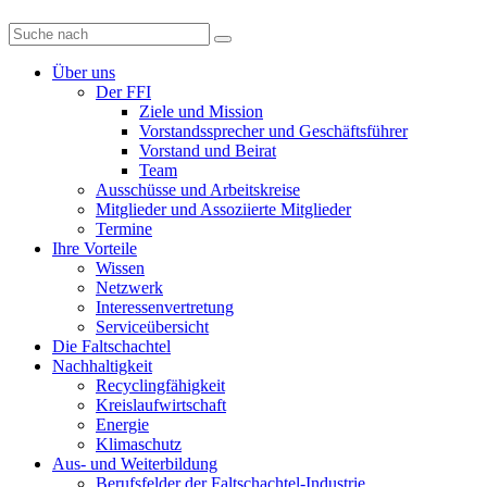
Diese
Website
durchsuchen
Über uns
Der FFI
Ziele und Mission
Vorstandssprecher und Geschäftsführer
Vorstand und Beirat
Team
Ausschüsse und Arbeitskreise
Mitglieder und Assoziierte Mitglieder
Termine
Ihre Vorteile
Wissen
Netzwerk
Interessenvertretung
Serviceübersicht
Die Faltschachtel
Nachhaltigkeit
Recyclingfähigkeit
Kreislaufwirtschaft
Energie
Klimaschutz
Aus- und Weiterbildung
Berufsfelder der Faltschachtel-Industrie