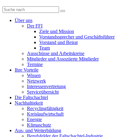
Diese
Website
durchsuchen
Über uns
Der FFI
Ziele und Mission
Vorstandssprecher und Geschäftsführer
Vorstand und Beirat
Team
Ausschüsse und Arbeitskreise
Mitglieder und Assoziierte Mitglieder
Termine
Ihre Vorteile
Wissen
Netzwerk
Interessenvertretung
Serviceübersicht
Die Faltschachtel
Nachhaltigkeit
Recyclingfähigkeit
Kreislaufwirtschaft
Energie
Klimaschutz
Aus- und Weiterbildung
Berufsfelder der Faltschachtel-Industrie