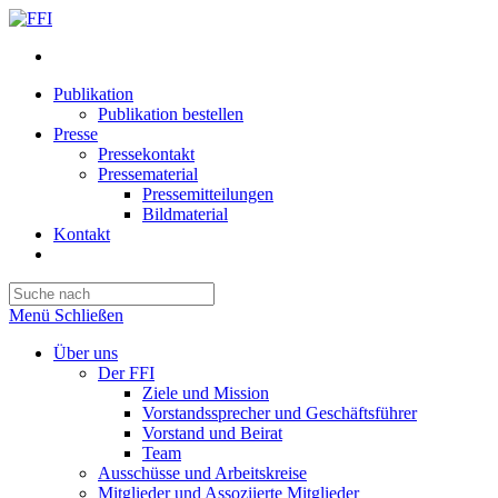
Publikation
Publikation bestellen
Presse
Pressekontakt
Pressematerial
Pressemitteilungen
Bildmaterial
Kontakt
Website-
Suche
Press
umschalten
Escape
Menü
Schließen
to
close
Über uns
the
Der FFI
search
Ziele und Mission
panel.
Vorstandssprecher und Geschäftsführer
Vorstand und Beirat
Team
Ausschüsse und Arbeitskreise
Mitglieder und Assoziierte Mitglieder