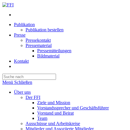
Publikation
Publikation bestellen
Presse
Pressekontakt
Pressematerial
Pressemitteilungen
Bildmaterial
Kontakt
Website-
Suche
Press
umschalten
Escape
Menü
Schließen
to
close
Über uns
the
Der FFI
search
Ziele und Mission
panel.
Vorstandssprecher und Geschäftsführer
Vorstand und Beirat
Team
Ausschüsse und Arbeitskreise
Mitglieder und Assoziierte Mitglieder