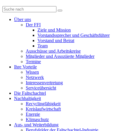
Diese
Website
durchsuchen
Über uns
Der FFI
Ziele und Mission
Vorstandssprecher und Geschäftsführer
Vorstand und Beirat
Team
Ausschüsse und Arbeitskreise
Mitglieder und Assoziierte Mitglieder
Termine
Ihre Vorteile
Wissen
Netzwerk
Interessenvertretung
Serviceübersicht
Die Faltschachtel
Nachhaltigkeit
Recyclingfähigkeit
Kreislaufwirtschaft
Energie
Klimaschutz
Aus- und Weiterbildung
Berufsfelder der Faltschachtel-Industrie