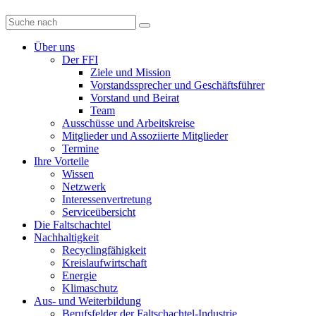
Diese
Website
durchsuchen
Über uns
Der FFI
Ziele und Mission
Vorstandssprecher und Geschäftsführer
Vorstand und Beirat
Team
Ausschüsse und Arbeitskreise
Mitglieder und Assoziierte Mitglieder
Termine
Ihre Vorteile
Wissen
Netzwerk
Interessenvertretung
Serviceübersicht
Die Faltschachtel
Nachhaltigkeit
Recyclingfähigkeit
Kreislaufwirtschaft
Energie
Klimaschutz
Aus- und Weiterbildung
Berufsfelder der Faltschachtel-Industrie