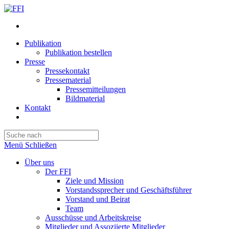
Publikation
Publikation bestellen
Presse
Pressekontakt
Pressematerial
Pressemitteilungen
Bildmaterial
Kontakt
Website-
Suche
Press
umschalten
Escape
Menü
Schließen
to
close
Über uns
the
Der FFI
search
Ziele und Mission
panel.
Vorstandssprecher und Geschäftsführer
Vorstand und Beirat
Team
Ausschüsse und Arbeitskreise
Mitglieder und Assoziierte Mitglieder