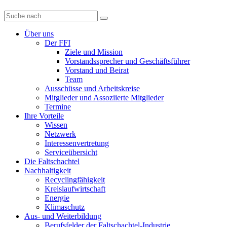
Diese
Website
durchsuchen
Über uns
Der FFI
Ziele und Mission
Vorstandssprecher und Geschäftsführer
Vorstand und Beirat
Team
Ausschüsse und Arbeitskreise
Mitglieder und Assoziierte Mitglieder
Termine
Ihre Vorteile
Wissen
Netzwerk
Interessenvertretung
Serviceübersicht
Die Faltschachtel
Nachhaltigkeit
Recyclingfähigkeit
Kreislaufwirtschaft
Energie
Klimaschutz
Aus- und Weiterbildung
Berufsfelder der Faltschachtel-Industrie