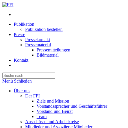
Publikation
Publikation bestellen
Presse
Pressekontakt
Pressematerial
Pressemitteilungen
Bildmaterial
Kontakt
Website-
Suche
Press
umschalten
Escape
Menü
Schließen
to
close
Über uns
the
Der FFI
search
Ziele und Mission
panel.
Vorstandssprecher und Geschäftsführer
Vorstand und Beirat
Team
Ausschüsse und Arbeitskreise
Mitglieder und Assoziierte Mitglieder