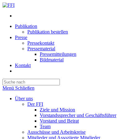
Publikation
Publikation bestellen
Presse
Pressekontakt
Pressematerial
Pressemitteilungen
Bildmaterial
Kontakt
Website-
Suche
Press
umschalten
Escape
Menü
Schließen
to
close
Über uns
the
Der FFI
search
Ziele und Mission
panel.
Vorstandssprecher und Geschäftsführer
Vorstand und Beirat
Team
Ausschüsse und Arbeitskreise
Mitglieder und Assoziierte Mitglieder