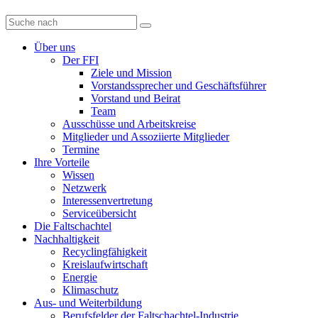
Diese
Website
durchsuchen
Über uns
Der FFI
Ziele und Mission
Vorstandssprecher und Geschäftsführer
Vorstand und Beirat
Team
Ausschüsse und Arbeitskreise
Mitglieder und Assoziierte Mitglieder
Termine
Ihre Vorteile
Wissen
Netzwerk
Interessenvertretung
Serviceübersicht
Die Faltschachtel
Nachhaltigkeit
Recyclingfähigkeit
Kreislaufwirtschaft
Energie
Klimaschutz
Aus- und Weiterbildung
Berufsfelder der Faltschachtel-Industrie