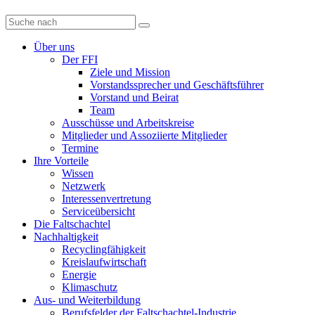
Diese
Website
durchsuchen
Über uns
Der FFI
Ziele und Mission
Vorstandssprecher und Geschäftsführer
Vorstand und Beirat
Team
Ausschüsse und Arbeitskreise
Mitglieder und Assoziierte Mitglieder
Termine
Ihre Vorteile
Wissen
Netzwerk
Interessenvertretung
Serviceübersicht
Die Faltschachtel
Nachhaltigkeit
Recyclingfähigkeit
Kreislaufwirtschaft
Energie
Klimaschutz
Aus- und Weiterbildung
Berufsfelder der Faltschachtel-Industrie