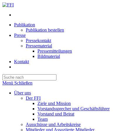
Publikation
Publikation bestellen
Presse
Pressekontakt
Pressematerial
Pressemitteilungen
Bildmaterial
Kontakt
Website-
Suche
Press
umschalten
Escape
Menü
Schließen
to
close
Über uns
the
Der FFI
search
Ziele und Mission
panel.
Vorstandssprecher und Geschäftsführer
Vorstand und Beirat
Team
Ausschüsse und Arbeitskreise
Mitglieder und Assoziierte Mitglieder