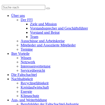
Diese
Website
durchsuchen
Über uns
Der FFI
Ziele und Mission
Vorstandssprecher und Geschäftsführer
Vorstand und Beirat
Team
Ausschüsse und Arbeitskreise
Mitglieder und Assoziierte Mitglieder
Termine
Ihre Vorteile
Wissen
Netzwerk
Interessenvertretung
Serviceübersicht
Die Faltschachtel
Nachhaltigkeit
Recyclingfähigkeit
Kreislaufwirtschaft
Energie
Klimaschutz
Aus- und Weiterbildung
Berufsfelder der Faltschachtel-Industrie