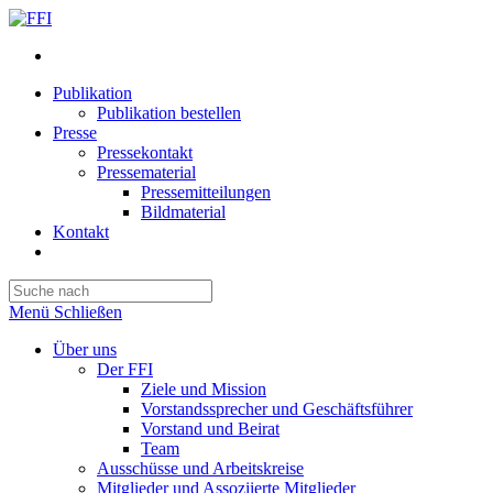
Publikation
Publikation bestellen
Presse
Pressekontakt
Pressematerial
Pressemitteilungen
Bildmaterial
Kontakt
Website-
Suche
Press
umschalten
Escape
Menü
Schließen
to
close
Über uns
the
Der FFI
search
Ziele und Mission
panel.
Vorstandssprecher und Geschäftsführer
Vorstand und Beirat
Team
Ausschüsse und Arbeitskreise
Mitglieder und Assoziierte Mitglieder