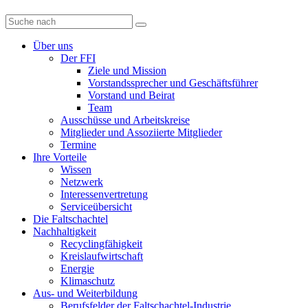
Diese
Website
durchsuchen
Über uns
Der FFI
Ziele und Mission
Vorstandssprecher und Geschäftsführer
Vorstand und Beirat
Team
Ausschüsse und Arbeitskreise
Mitglieder und Assoziierte Mitglieder
Termine
Ihre Vorteile
Wissen
Netzwerk
Interessenvertretung
Serviceübersicht
Die Faltschachtel
Nachhaltigkeit
Recyclingfähigkeit
Kreislaufwirtschaft
Energie
Klimaschutz
Aus- und Weiterbildung
Berufsfelder der Faltschachtel-Industrie