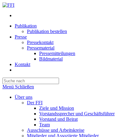
Publikation
Publikation bestellen
Presse
Pressekontakt
Pressematerial
Pressemitteilungen
Bildmaterial
Kontakt
Website-
Suche
Press
umschalten
Escape
Menü
Schließen
to
close
Über uns
the
Der FFI
search
Ziele und Mission
panel.
Vorstandssprecher und Geschäftsführer
Vorstand und Beirat
Team
Ausschüsse und Arbeitskreise
Mitglieder und Assoziierte Mitglieder