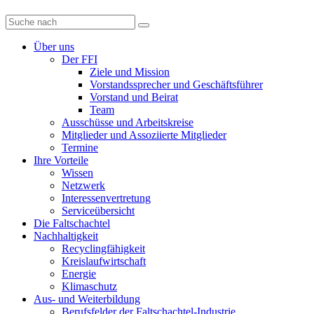
Diese
Website
durchsuchen
Über uns
Der FFI
Ziele und Mission
Vorstandssprecher und Geschäftsführer
Vorstand und Beirat
Team
Ausschüsse und Arbeitskreise
Mitglieder und Assoziierte Mitglieder
Termine
Ihre Vorteile
Wissen
Netzwerk
Interessenvertretung
Serviceübersicht
Die Faltschachtel
Nachhaltigkeit
Recyclingfähigkeit
Kreislaufwirtschaft
Energie
Klimaschutz
Aus- und Weiterbildung
Berufsfelder der Faltschachtel-Industrie