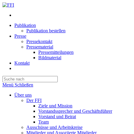
Publikation
Publikation bestellen
Presse
Pressekontakt
Pressematerial
Pressemitteilungen
Bildmaterial
Kontakt
Website-
Suche
Press
umschalten
Escape
Menü
Schließen
to
close
Über uns
the
Der FFI
search
Ziele und Mission
panel.
Vorstandssprecher und Geschäftsführer
Vorstand und Beirat
Team
Ausschüsse und Arbeitskreise
Mitglieder und Assoziierte Mitglieder