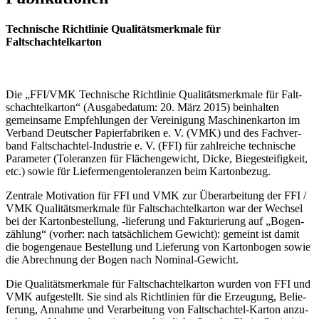
Technische Richtlinie Qualitätsmerkmale für
Faltschachtelkarton
Die „FFI/VMK Tech­ni­sche Richt­li­nie Qua­li­täts­merk­ma­le für Falt­
schach­tel­kar­ton“ (Aus­ga­be­da­tum: 20. März 2015) beinhal­ten
gemein­sa­me Emp­feh­lun­gen der Ver­ei­ni­gung Maschi­nen­kar­ton im
Ver­band Deut­scher Papier­fa­bri­ken e. V. (VMK) und des Fach­ver­
band Falt­schach­tel-Indus­trie e. V. (FFI) für zahl­rei­che tech­ni­sche
Para­me­ter (Tole­ran­zen für Flä­chen­ge­wicht, Dicke, Bie­ge­stei­fig­keit,
etc.) sowie für Lie­fer­men­gen­to­le­ran­zen beim Kartonbezug.
Zen­tra­le Moti­va­ti­on für FFI und VMK zur Über­ar­bei­tung der FFI /
VMK Qua­li­täts­merk­ma­le für Falt­schach­tel­kar­ton war der Wech­sel
bei der Kar­ton­be­stel­lung, ‑lie­fe­rung und Fak­tu­rie­rung auf „Bogen­
zäh­lung“ (vor­her: nach tat­säch­li­chem Gewicht): gemeint ist damit
die bogen­ge­naue Bestel­lung und Lie­fe­rung von Kar­ton­bo­gen sowie
die Abrech­nung der Bogen nach Nominal-Gewicht.
Die Qua­li­täts­merk­ma­le für Falt­schach­tel­kar­ton wur­den von FFI und
VMK auf­ge­stellt. Sie sind als Richt­li­ni­en für die Erzeu­gung, Belie­
fe­rung, Annah­me und Ver­ar­bei­tung von Falt­schach­tel-Kar­ton anzu­