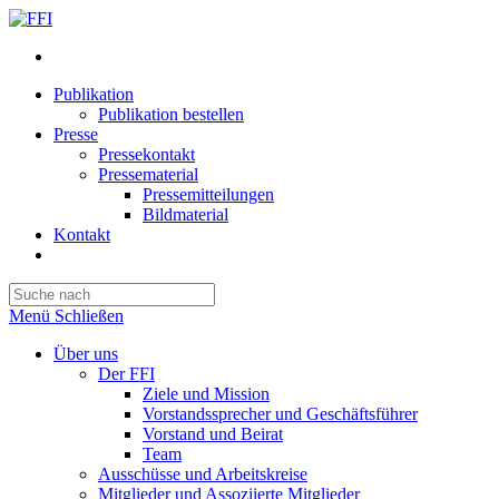
Publikation
Publikation bestellen
Presse
Pressekontakt
Pressematerial
Pressemitteilungen
Bildmaterial
Kontakt
Website-
Suche
Press
umschalten
Escape
Menü
Schließen
to
close
Über uns
the
Der FFI
search
Ziele und Mission
panel.
Vorstandssprecher und Geschäftsführer
Vorstand und Beirat
Team
Ausschüsse und Arbeitskreise
Mitglieder und Assoziierte Mitglieder