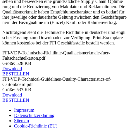
se­hen und bezwe­cken eine grund­sätz­li­che Sup­p­ly-Chain-Opti­mie­
rung und die Redu­zie­rung von Maku­la­tur und Rekla­ma­tio­nen. Die
Qua­li­täts­merk­ma­le haben Emp­feh­lungs­cha­rak­ter und es bedarf für
ihre jewei­li­ge oder dau­er­haf­te Gel­tung zwi­schen den Geschäfts­part­
nern der Bezug­nah­me im (Einzel)-Kauf- oder Rahmenvertrag.
Nach­fol­gend steht die Tech­ni­sche Richt­li­nie in deut­scher und eng­li­
scher Fas­sung zum Down­loa­den zur Ver­fü­gung. Print-Exem­pla­re
kön­nen kos­ten­los bei der FFI Geschäfts­stel­le bestellt werden.
FFI-VDP-Technische-Richtlinie-Qualitaetsmerkmale-fuer-
Faltschachtelkarton.pdf
Grö­ße:
528 KB
Down­load
BESTELLEN
FFI-VDP-Technical-Guidelines-Quality-Characteristics-of-
Cartonboard.pdf
Grö­ße:
533 KB
Down­load
BESTELLEN
Impressum
Datenschutzerklärung
Sitemap
Cookie-Richtlinie (EU)