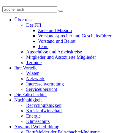
Diese
Website
durchsuchen
Über uns
Der FFI
Ziele und Mission
Vorstandssprecher und Geschäftsführer
Vorstand und Beirat
Team
Ausschüsse und Arbeitskreise
Mitglieder und Assoziierte Mitglieder
Termine
Ihre Vorteile
Wissen
Netzwerk
Interessenvertretung
Serviceübersicht
Die Faltschachtel
Nachhaltigkeit
Recyclingfähigkeit
Kreislaufwirtschaft
Energie
Klimaschutz
Aus- und Weiterbildung
Berufsfelder der Faltschachtel-Industrie